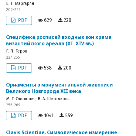
Е. Г. Маргарян
202-226
PDF
629
220
Специфика росписей входных зон храма
византийского ареала (XI–XIV вв.)
Г. П. Геров
227-255
PDF
538
200
Орнаменты в монументальной живописи
Великого Новгорода XII века
М. Г. Околович, В. А. Шинтякова
256-269
PDF
1041
559
Clavis Scientiae. Символическое измерение