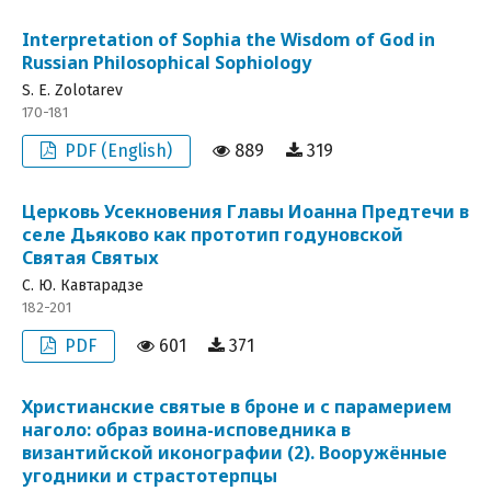
Interpretation of Sophia the Wisdom of God in
Russian Philosophical Sophiology
S. E. Zolotarev
170-181
PDF (English)
889
319
Церковь Усекновения Главы Иоанна Предтечи в
селе Дьяково как прототип годуновской
Святая Святых
C. Ю. Кавтарадзе
182-201
PDF
601
371
Христианские святые в броне и с парамерием
наголо: образ воина-исповедника в
византийской иконографии (2). Вооружённые
угодники и страстотерпцы