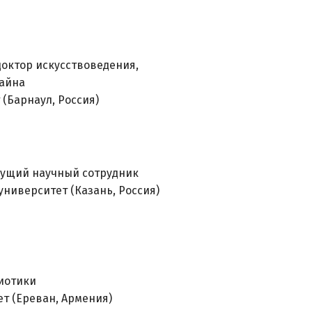
доктор искусствоведения,
зайна
(Барнаул, Россия)
едущий научный сотрудник
ниверситет (Казань, Россия)
иотики
т (Ереван, Армения)