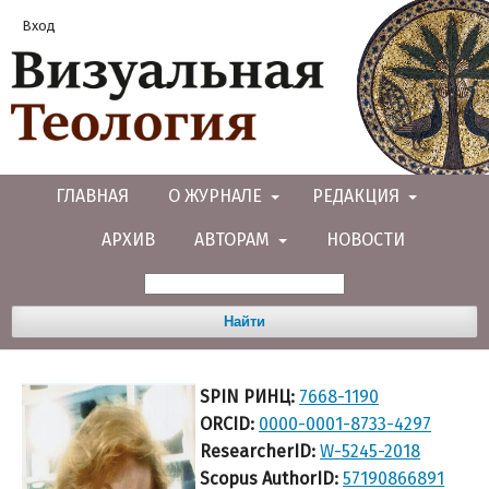
Вход
ГЛАВНАЯ
О ЖУРНАЛЕ
РЕДАКЦИЯ
АРХИВ
АВТОРАМ
НОВОСТИ
Найти
SPIN РИНЦ:
7668-1190
ORCID:
0000-0001-8733-4297
ResearcherID:
W-5245-2018
Scopus AuthorID:
57190866891