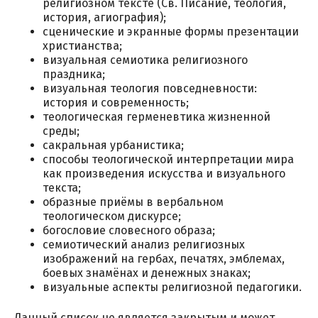
религиозном тексте (Св. Писание, теология,
история, агиография);
сценические и экранные формы презентации
христианства;
визуальная семиотика религиозного
праздника;
визуальная теология повседневности:
история и современность;
теологическая герменевтика жизненной
среды;
сакральная урбанистика;
способы теологической интерпретации мира
как произведения искусства и визуального
текста;
образные приёмы в вербальном
теологическом дискурсе;
богословие словесного образа;
семиотический анализ религиозных
изображений на гербах, печатях, эмблемах,
боевых знамёнах и денежных знаках;
визуальные аспекты религиозной педагогики.
Данный список не является закрытым и может