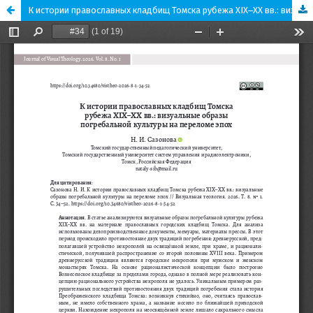
К истории православных кладбищ Томска рубежа XIX‒XX вв.: визуальные образы погребальной культуры на переломе эпох