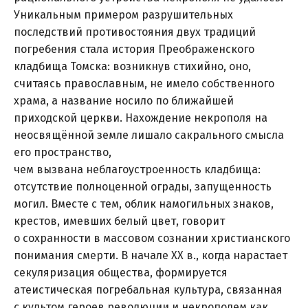
Уникальным примером разрушительных
последствий противостояния двух традиций
погребения стала история Преображенского
кладбища Томска: возникнув стихийно, оно,
считаясь православным, не имело собственного
храма, а название носило по ближайшей
приходской церкви. Нахождение некрополя на
неосвящённой земле лишало сакрального смысла
его пространство,
чем вызвана неблагоустроенность кладбища:
отсутствие полноценной ограды, запущенность
могил. Вместе с тем, облик намогильных знаков,
крестов, имевших белый цвет, говорит
о сохранности в массовом сознании христианского
понимания смерти. В начале XX в., когда нарастает
секуляризация общества, формируется
атеистическая погребальная культура, связанная
с культом героев революции и некрополем как