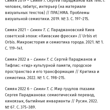
Симян 2019 –
Симян Т.
Сергей Параджанов как текст:
человек, габитус, интерьер (на материале
визуальных текстов) // ΠΡΑΞΗΜΑ. Проблемы
визуальной семиотики. 2019. № 3. С. 197–215.
Симян 2021 –
Симян Т. С.
Параджановский Киев
советской эпохи: «Киевские фрески» // Urbis et
Orbis. Микроистория и семиотика города. 2021. № 1.
С. 119–141.
Симян 2022 а –
Симян Т. С.
Сергей Параджанов и
Тифлис: «гид» культурной памяти, городское
пространство и его трансформация // Критика и
семиотика. 2022. № 1. С. 198–215.
Симян 2022 б –
Симян Т. С.
Мир гуцулов глазами
Сергея Параджанова: семиотический перевод,
киноязык, бытийные инварианты // Русин. 2022.
№ 67. С. 375–389.