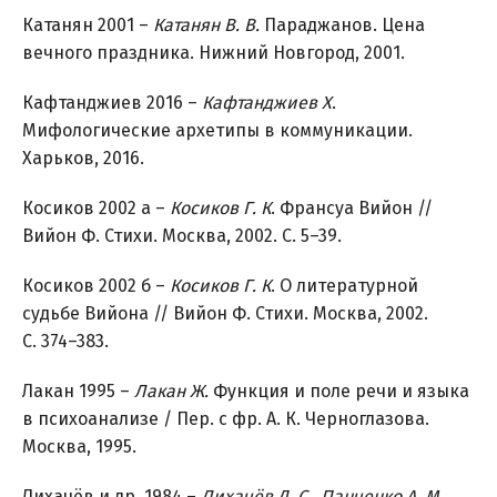
Катанян 2001 –
Катанян В. В.
Параджанов. Цена
вечного праздника. Нижний Новгород, 2001.
Кафтанджиев 2016 –
Кафтанджиев Х
.
Мифологические архетипы в коммуникации.
Харьков, 2016.
Косиков 2002 а –
Косиков Г. К
. Франсуа Вийон //
Вийон Ф. Стихи. Москва, 2002. С. 5–39.
Косиков 2002 б –
Косиков Г. К
. О литературной
судьбе Вийона // Вийон Ф. Стихи. Москва, 2002.
С. 374–383.
Лакан 1995 –
Лакан Ж.
Функция и поле речи и языка
в психоанализе / Пер. с фр. А. К. Черноглазова.
Москва, 1995.
Лихачёв и др. 1984 –
Лихачёв Д. С., Панченко А. М.,