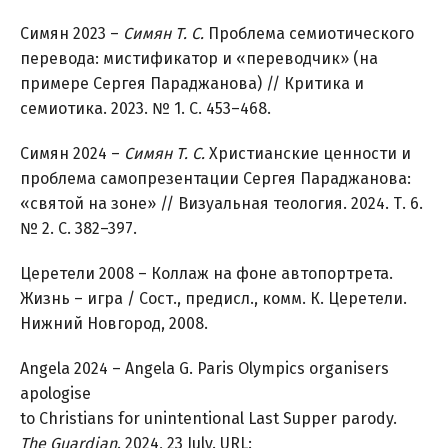
Симян 2023 –
Симян Т. С.
Проблема семиотического
перевода: мистификатор и «переводчик» (на
примере Сергея Параджанова) // Критика и
семиотика. 2023. № 1. С. 453–468.
Симян 2024 –
Симян Т. С.
Христианские ценности и
проблема самопрезентации Сергея Параджанова:
«святой на зоне» // Визуальная теология. 2024. Т. 6.
№ 2. С. 382–397.
Церетели 2008 – Коллаж на фоне автопортрета.
Жизнь – игра / Сост., предисл., комм. К. Церетели.
Нижний Новгород, 2008.
Angela 2024 – Angela G. Paris Olympics organisers
apologise
to Christians for unintentional Last Supper parody.
The Guardian
. 2024, 23 July. URL: