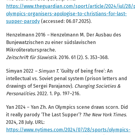
https://www.theguardian.com/sport/article/2024/jul/28/
olympics-organisers-apologise-to-christians-for-last-
supper-parody
(accessed: 06.07.2025).
Henzelmann 2016
–
Henzelmann M. Der Ausbau des
Bunjewatzischen zu einer südslavischen
Mikroliteratursprache.
Zeitschrift für Slawistik
. 2016. 61 (2). S. 353–368.
Simyan 2022
– Simyan T.
‘Guilty of being free’: An
intellectual vs. Soviet penal system (prison letters and
drawings of Sergei Parajanov).
Changing Societies &
Personalities
. 2022. 1. Pp. 197–216.
Yan 2024 – Yan Zh. An Olympics scene draws scorn. Did
it really parody ‘The Last Supper’?
The New York Times
.
2024, 28 July. URL:
https://www.nytimes.com/2024/07/28/sports/olympics-