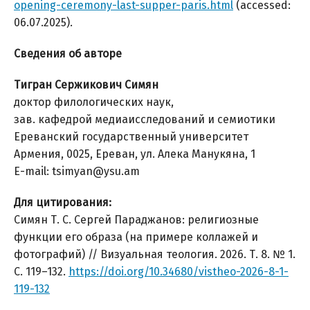
opening-ceremony-last-supper-paris.html
(accessed:
06.07.2025).
Сведения об авторе
Тигран Сержикович Симян
доктор филологических наук,
зав. кафедрой медиаисследований и семиотики
Ереванский государственный университет
Армения, 0025, Ереван, ул. Алека Манукяна, 1
E-mail: tsimyan@ysu.am
Для цитирования:
Симян Т. С. Сергей Параджанов: религиозные
функции его образа (на примере коллажей и
фотографий) // Визуальная теология. 2026. Т. 8. № 1.
С. 119–132.
https://doi.org/10.34680/vistheo-2026-8-1-
119-132