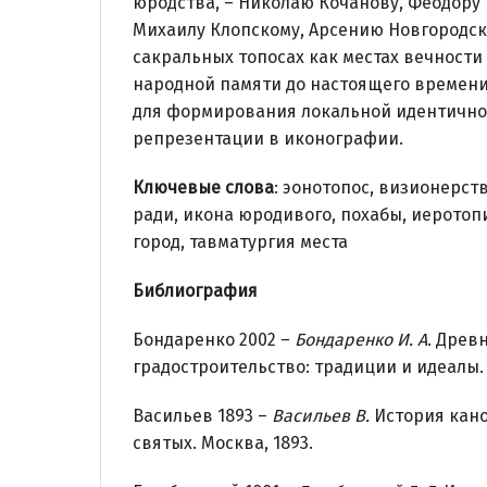
юродства, – Николаю Кочанову, Феодору
Михаилу Клопскому, Арсению Новгородск
сакральных топосах как местах вечности
народной памяти до настоящего времени
для формирования локальной идентично
репрезентации в иконографии.
Ключевые слова
: эонотопос, визионерст
ради, икона юродивого, похабы, иерото
город, тавматургия места
Библиография
Бондаренко 2002 –
Бондаренко И. А
. Древ
градостроительство: традиции и идеалы. 
Васильев 1893 –
Васильев В.
История кано
святых. Москва, 1893.