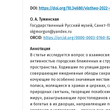
DOI:
https://doi.org/10.34680/vistheo-2022-
О. А. Туминская
Государственный Русский музей, Санкт-П
olgmorgun@yandex.ru
ORCID
:
https://orcid.org/0000-0003-0160-8
Аннотация
В статье исследуется вопрос о взаимосв
активностью городских блаженных и стр
пространства. Ходившие по улицам древ
совершающие ежедневные обходы сакра
кочующие по особенно значимым местам
полиса, молящиеся в храмах и церквах, 
природных святынь, творящие похабские
миру», разыгрывающие простолюдинов н
и богатых в их дворцах, направляющие л