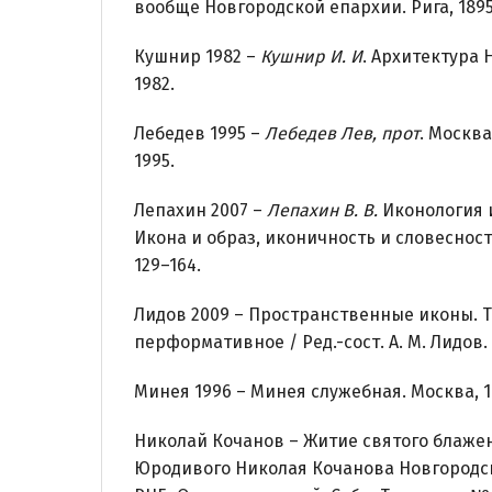
вообще Новгородской епархии. Рига, 1895
Кушнир 1982 –
Кушнир И. И
. Архитектура 
1982.
Лебедев 1995 –
Лебедев Лев, прот
. Москв
1995.
Лепахин 2007 –
Лепахин В. В.
Иконология и
Икона и образ, иконичность и словесность
129–164.
Лидов 2009 – Пространственные иконы. Т
перформативное / Ред.-сост. А. М. Лидов.
Минея 1996 – Минея служебная. Москва, 1
Николай Кочанов – Житие святого блаже
Юродивого Николая Кочанова Новгородск