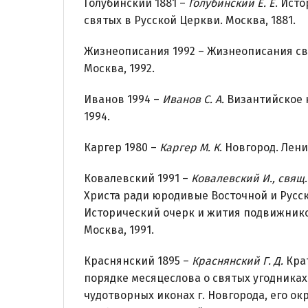
Голубинский 1881 –
Голубинский Е. Е
. Ист
святых в Русской Церкви. Москва, 1881.
Жизнеописания 1992 – Жизнеописания св
Москва, 1992.
Иванов 1994 –
Иванов С. А.
Византийское 
1994.
Каргер 1980 –
Каргер М. К
. Новгород. Лени
Ковалевский 1991 –
Ковалевский И., свящ
Христа ради юродивые Восточной и Русс
Исторический очерк и жития подвижнико
Москва, 1991.
Краснянский 1895 –
Краснянский Г. Д.
Крат
порядке месяцеслова о святых угодниках
чудотворных иконах г. Новгорода, его ок