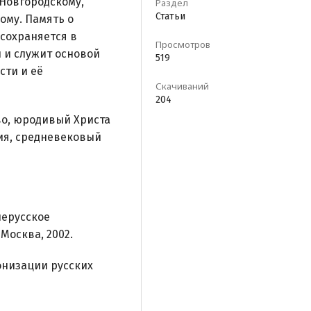
 Новгородскому,
Раздел
Статьи
ому. Память о
 сохраняется в
Просмотров
 и служит основой
519
сти и её
Скачиваний
204
во, юродивый Христа
пия, средневековый
нерусское
Москва, 2002.
низации русских