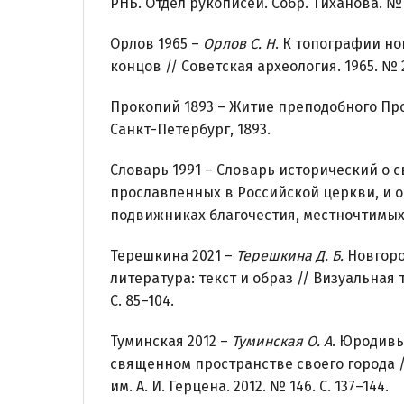
РНБ. Отдел рукописей. Собр. Тиханова. № 728
Орлов 1965 –
Орлов С. Н
. К топографии н
концов // Советская археология. 1965. № 2.
Прокопий 1893 – Житие преподобного Пр
Санкт-Петербург, 1893.
Словарь 1991 – Словарь исторический о с
прославленных в Российской церкви, и 
подвижниках благочестия, местночтимых.
Терешкина 2021 –
Терешкина Д. Б.
Новгоро
литература: текст и образ // Визуальная те
С. 85–104.
Туминская 2012 –
Туминская О. А
. Юродивы
священном пространстве своего города /
им. А. И. Герцена. 2012. № 146. С. 137–144.