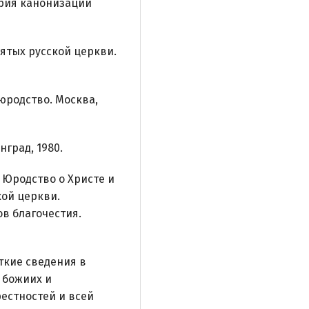
ория канонизации
ятых русской церкви.
юродство. Москва,
нград, 1980.
. Юродство о Христе и
кой церкви.
в благочестия.
кие сведения в
 божиих и
рестностей и всей