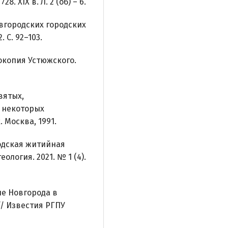
. XIX в. Л. 2 (об) – 6.
овгородских городских
 С. 92–103.
окопия Устюжского.
вятых,
о некоторых
 Москва, 1991.
дская житийная
ология. 2021. № 1 (4).
е Новгорода в
/ Известия РГПУ