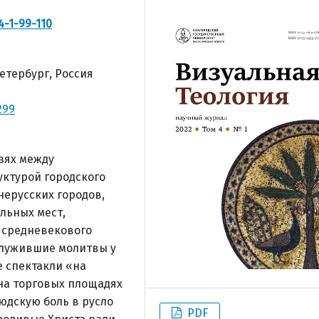
4-1-99-110
етербург, Россия
299
язях между
уктурой городского
нерусских городов,
льных мест,
 средневекового
служившие молитвы у
 спектакли «на
а торговых площадях
юдскую боль в русло
PDF