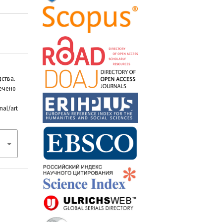
дства.
лечено
nal/art