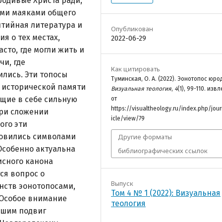
родивые Христа ради,
ыми маяками общего
итийная литература и
Опубликован
я о тех местах,
2022-06-29
то, где могли жить и
чи, где
Как цитировать
ились. Эти топосы
Туминская, О. А. (2022). Эонотопос юро
в исторической памяти
Визуальная теология
,
4
(1), 99-110. изв
щие в себе сильную
от
https://visualtheology.ru/index.php/jour
ри сложении
icle/view/79
ого эти
овились символами
Другие форматы
 Особенно актуальна
библиографических ссылок
исного канона
ся вопрос о
Выпуск
нств эонотопосами,
Том 4 № 1 (2022): Визуальная
 Особое внимание
теология
вшим подвиг