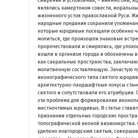
смирения и успокоения, – именно они, ю
являлись камертоном совести, моральн
жизненного устоя православной Руси. Ж
народные предания сохранили упоминани
которые юродивые посещали особенно час
молиться, где произошли знаковые встре
пророчествовали и смирялись, где упоко
вошли в организм города и обозначены 
как сакральные пространства, заключаю
молитвенную составляющую. Зачастую п
иконографического типа святого юродив
архитектурно-ландшафтные локусы стан
святого и сопутствовали его атрибуции.
эта проблема для формирования иконоп
местночтимых юродивых. В статье ставит
признании отдельных городских простра
топографической иконой визионерства.
уделено новгородским святым, соверша