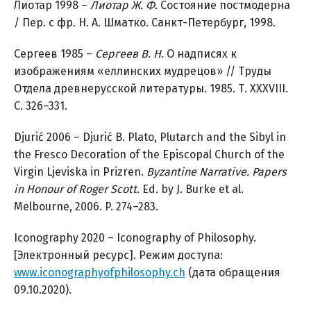
Лиотар 1998 –
Лиотар Ж. Ф.
Состояние постмодерна
/ Пер. с фр. Н. А. Шматко. Санкт-Петербург, 1998.
Сергеев 1985 –
Сергеев В.
Н.
О надписях к
изображениям «еллинских мудрецов» // Труды
Отдела древнерусской литературы. 1985. Т. XXXVIII.
C. 326–331.
Djurić 2006 – Djurić B. Plato, Plutarch and the Sibyl in
the Fresco Decoration of the Episcopal Church of the
Virgin Ljeviska in Prizren.
Byzantine Narrative. Papers
in Honour of Roger Scott
. Ed. by J. Burke et al.
Melbourne, 2006. P. 274–283.
Iconography 2020 – Iconography of Philosophy.
[Электронный ресурс]. Режим доступа:
www.iconographyofphilosophy.ch
(дата обращения
09.10.2020).