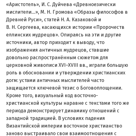
«Аристотель», И. С. Дуйчева «Древноезически
мислители…», М. Н. Громова «Образы философов в
Древней Руси», статей Н. А. Казаковой и
В. Н. Сергеева, касающихся истории «Пророчеств
еллинских мудрецов». Опираясь на эти и другие
источники, автор приходит к выводу, что
изображения античных мудрецов, ставшие
довольно распространённым сюжетом для
церковной живописи XVI–XVIII вв., играли большую
роль в обосновании и утверждении христианских
догм: устами античных мыслителей часто
защищается ключевой тезис о Боговоплощении.
Кроме того, визуальный код восточно-
христианской культуры наравне с текстами того же
периода демонстрирует динамику отношений с
западной традицией. В условиях падения
Византийской империи восточное христианство
заново выстраивало свои взаимоотношения с