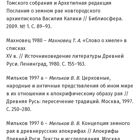
Томского собрания и Архетипная редакция
Послания о земном рае новгородского
архиепископа Василия Калики // Библиосфера.
2009. № 1. С. 89–93.
Махновец 1980 –
Махновец Т. А
. «Слово о хмеле» в
списках
XV в. // Источниковедение литературы Древней
Руси. Ленинград, 1980. С. 155–163.
Мильков 1997 а –
Мильков В. В
. Церковные,
народные и античные представления об ином мире
в их отношении к апокрифическому образу рая //
Древняя Русь: пересечение традиций. Москва, 1997.
С. 250–280.
Мильков 1997 б –
Мильков В. В
. Концепция земного
рая в древнерусских апокрифах // Апокрифы
Древней Руси. Тексты и исследования. Москва,