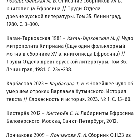
Рождественская М. В.
Описание сборников XV в.
книгописца Ефросина // Труды Отдела
древнерусской литературы. Том 35. Ленинград,
1980. С. 3–300.
Каган-Тарковская 1981 –
Каган-Тарковская М. Д
. Чудо
митрополита Киприана (Ещё один фольклорный
мотив в сборнике XV в. книгописца Ефросина) //
Труды Отдела древнерусской литературы. Том 36.
Ленинград, 1981. С. 234–238.
Карбасова 2023 –
Карбасова Т. Б
. «Новейшее чудо об
умершем отроке» Варлаама Хутынского: История
текста // Словесность и история. 2023. № 1. С. 15–60.
Кистерёв 2012 –
Кистерёв С. Н
. Лабиринты Ефросина
Белозерского. Москва, Санкт-Петербург, 2012.
Лончакова 2009 –
Лончакова Л. А
. Сборник Q.II.33 из