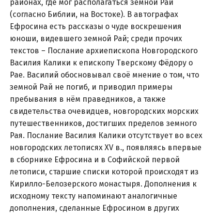
районах, где мог располагаться земной Рай
(согласно Библии, на Востоке). В автографах
Ефросина есть рассказы о чуде воскрешения
юноши, видевшего земной Рай; среди прочих
текстов – Послание архиепископа Новгородского
Василия Калики к епископу Тверскому Фёдору о
Рае. Василий обосновывал своё мнение о том, что
земной Рай не погиб, и приводил примеры
пребывания в нём праведников, а также
свидетельства очевидцев, новгородских морских
путешественников, достигших пределов земного
Рая. Послание Василия Калики отсутствует во всех
новгородских летописях XV в., появляясь впервые
в сборнике Ефросина и в Софийской первой
летописи, старшие списки которой происходят из
Кирилло-Белозерского монастыря. Дополнения к
исходному тексту напоминают аналогичные
дополнения, сделанные Ефросином в других