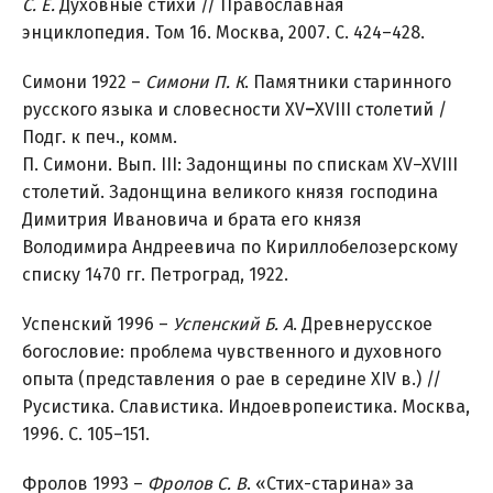
С. Е.
Духовные стихи // Православная
энциклопедия. Том 16. Москва, 2007. С. 424–428.
Симони 1922 –
Симони П. К
. Памятники старинного
русского языка и словесности XV
–
XVIII столетий /
Подг. к печ., комм.
П. Симони. Вып. III: Задонщины по спискам XV–XVIII
столетий. Задонщина великого князя господина
Димитрия Ивановича и брата его князя
Володимира Андреевича по Кириллобелозерскому
списку 1470 гг. Петроград, 1922.
Успенский 1996 –
Успенский Б. А
. Древнерусское
богословие: проблема чувственного и духовного
опыта (представления о рае в середине XIV в.) //
Русистика. Славистика. Индоевропеистика. Москва,
1996. С. 105–151.
Фролов 1993 –
Фролов С. В
. «Стих-старина» за