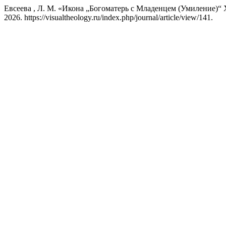
Евсеева , Л. М. «Икона „Богоматерь с Младенцем (Умиление)“ X
2026. https://visualtheology.ru/index.php/journal/article/view/141.