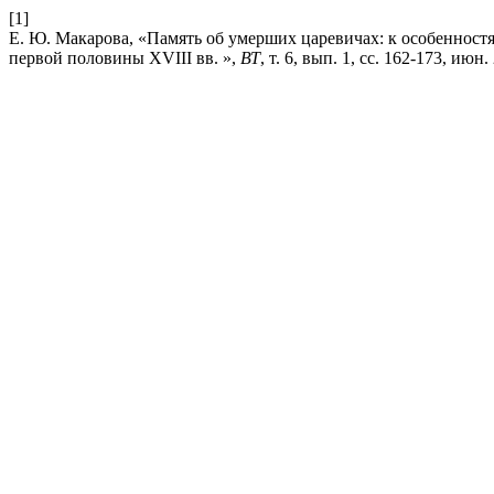
[1]
Е. Ю. Макарова, «Память об умерших царевичах: к особенностя
первой половины XVIII вв. »,
ВТ
, т. 6, вып. 1, сс. 162-173, июн.