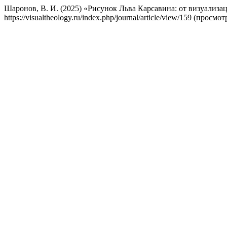
Шаронов, В. И. (2025) «Рисунок Льва Карсавина: от визуализ
https://visualtheology.ru/index.php/journal/article/view/159 (просмо