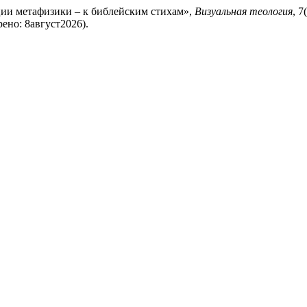
ации метафизики – к библейским стихам»,
Визуальная теология
, 7
трено: 8август2026).