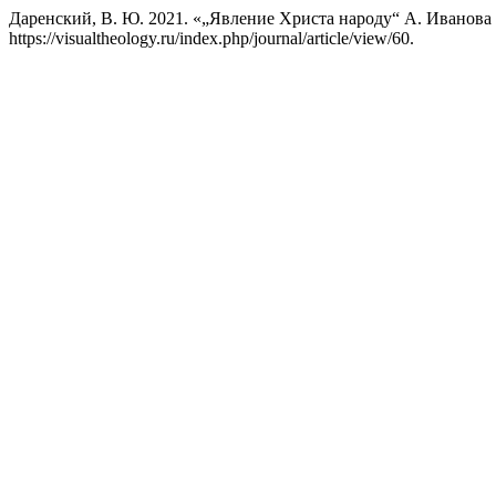
Даренский, В. Ю. 2021. «„Явление Христа народу“ А. Иванова
https://visualtheology.ru/index.php/journal/article/view/60.