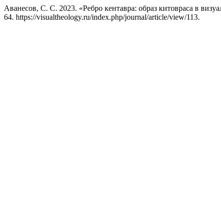
Аванесов, С. С. 2023. «Ребро кентавра: образ китовраса в визу
64. https://visualtheology.ru/index.php/journal/article/view/113.