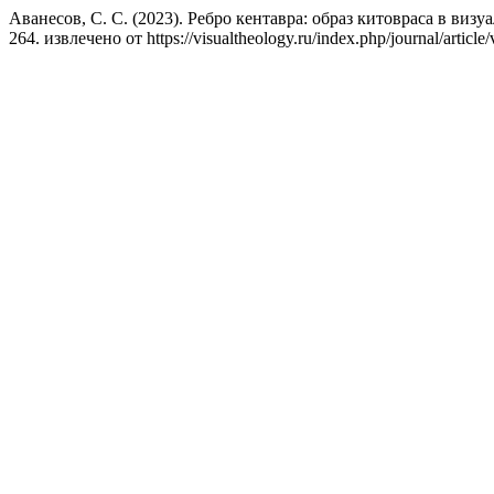
Аванесов, С. С. (2023). Ребро кентавра: образ китовраса в виз
264. извлечено от https://visualtheology.ru/index.php/journal/article